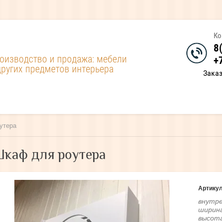
Ко
8
оизводство и продажа: мебели
+
других предметов интерьера
Зака
утера
каф для роутера
Артикул
внутре
ширина
высота