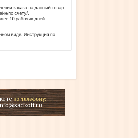
ении заказа на данный товар
йн/по счету/.
лее 10 рабочих дней.
нном виде. Инструкция по
жете
по телефону:
info@sadkoff.ru